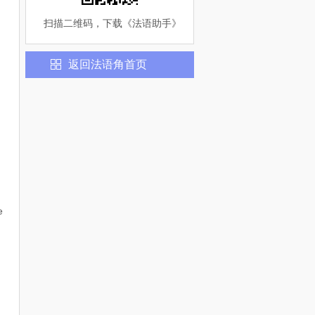
扫描二维码，下载《
法语助手
》
返回
法语
角首页
e