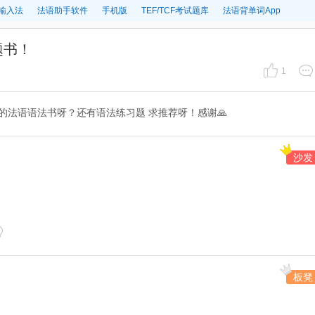
输入法
法语助手软件
手机版
TEF/TCF考试题库
法语背单词App
题书！
1
的法语语法书呀？还有语法练习题 求推荐呀！感谢🙏
沙发
板凳