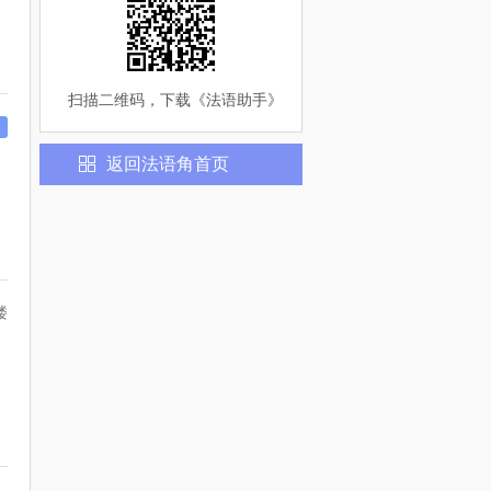
扫描二维码，下载《
法语助手
》
返回
法语
角首页
楼