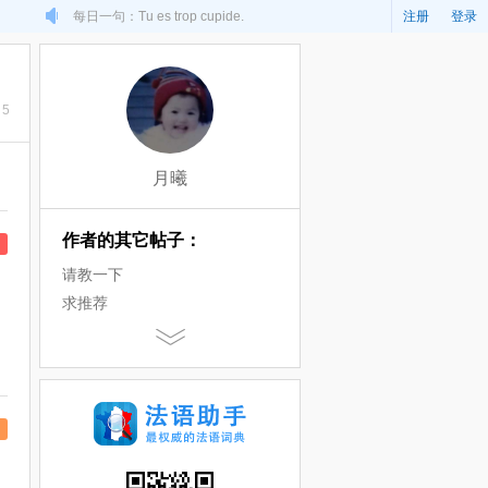
每日一句：Tu es trop cupide.
注册
登录
5
月曦
作者的其它帖子：
请教一下
求推荐
怎么才能用法语输入呢