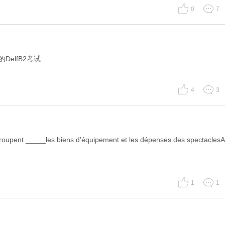
0
7
elfB2考试
4
3
groupent _____les biens d’équipement et les dépenses des spectaclesA
1
1