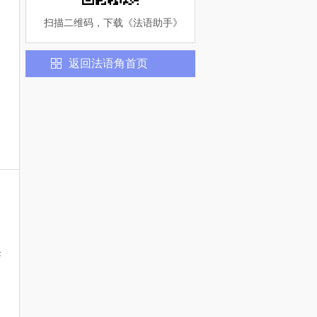
扫描二维码，下载《
法语助手
》
返回
法语
角首页
：
任