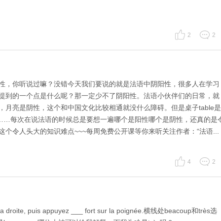
2
2
性，你听说过嘛？没错今天我们要说的就是法语中阴阳性，很多人在学习
提到的一个点是什么呢？那一定少不了阴阳性。法语小伙伴们的日常，就
月亮是阴性，这个和中国文化比较相通就没什么障碍。但是桌子table是
是阳性……每次在说法语的时候总是要想一遍哪个是阳性哪个是阴性，还真的是
个令人头大的知识难点~~~每周免费公开课等你来听关注作者：“法语...
4
2
 la droite, puis appuyez ___ fort sur la poignée.横线处beacoup和très选