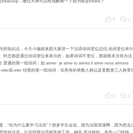
beacoup，哪位大神可以给我解释一下我为啥是très吗？
0
1
性的知识点，今天小编就来跟大家讲一下法语动词变位总结,动词变位有
、时态都是通过动词变位来表示的，如果动词不变位，那就根本没有办法
动词：如 aimer: je aime tu aimes il aime nous aimons
A：以-eler或-eter 结尾的第一组动词：在所有的单数人称以及复数第三人称变
1
1
是，“你为什么要学习法语”？很多学生会说，因为法国浪漫啊，因为想去
想学好法语，以后找跟法语相关的工作。确实 是这样的，多学一门技能