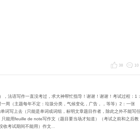
38
10
），法语写作一直没考过，求大神帮忙指导！谢谢！谢谢！考试过程：1
限时一周（主题每年不定：垃圾分类，气候变化，广告，，等等）2：一张
中觉得有用的单词写上去（只能是单词或词组，标明文章题目作者，除此之外不能写
用feuille de note写作文（题目要当场才知道）（考试之前和之后教
问题则没收考试期间不能用）作文...