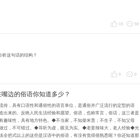
15
59
éir.怎么分析这句话的结构？
0
0
在嘴边的俗语你知道多少？
流传，具有口语性和通俗性的语言单位，是通俗并广泛流行的定型的语
造出来的。反映人民生活经验和愿望。俗语，也称常言，俗话，这三者是
有趣味性，具有地方特色。◆不当家，不知柴米贵；不生子，不知父母
做过，不可错过。◆耳听为虚，眼见为实。◆老姜辣味大，老人经验◆光
练全把式以上的这些是汉语中的俗语，有没有觉得很熟悉呢？你还知道那