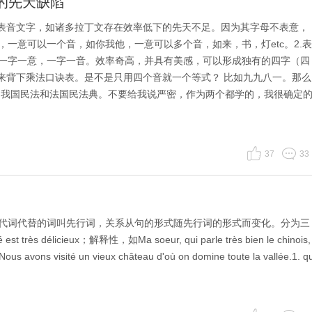
的先天缺陷
.表音文字，如诸多拉丁文存在效率低下的先天不足。因为其字母不表意，
一意可以一个音，如你我他，一意可以多个音，如来，书，灯etc。2.表
一字一意，一字一音。效率奇高，并具有美感，可以形成独有的四字（四
们来背下乘法口诀表。是不是只用四个音就一个等式？ 比如九九八一。那么
的我国民法和法国民法典。不要给我说严密，作为两个都学的，我很确定
37
33
代词代替的词叫先行词，关系从句的形式随先行词的形式而变化。分为三
 très délicieux；解释性，如Ma soeur, qui parle très bien le chinois,
s avons visité un vieux château d'où on domine toute la vallée.1. qu