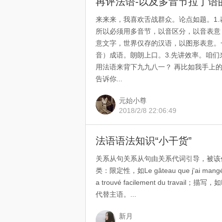
再评法语-以及多音节拉丁语
来来来，我喜欢舌战群众。论点如题。1
所以必须用多音节，以音区分，以音表意，
意文字，世界仅存的汉语，以图形表意。
音）成语。朗朗上口。3.先讲效率。咱
用法语来背下九九八一？ 再比如我手上
告诉你...
元始小尊
2018/2/8 22:06:49
法语语法知识“小干货”
关系从句关系从句由关系代词引导，被该
类：限定性，如Le gâteau que j'ai mangé est
a trouvé facilement du travail；描写，如Nou
代替主语。...
新月